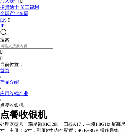
加入我们

招贤纳士
员工福利
全球产业布局
EN

JP
搜索


当前位置：
首页
/
产品介绍
/
应用终端产业
/
点餐收银机
点餐收银机
处理器型号：瑞星微RK3288，四核A17，主频1.8GHz 屏幕尺
寸：主屏15.6寸，副屏8寸 内存配置：4GB+8GB 操作系统：